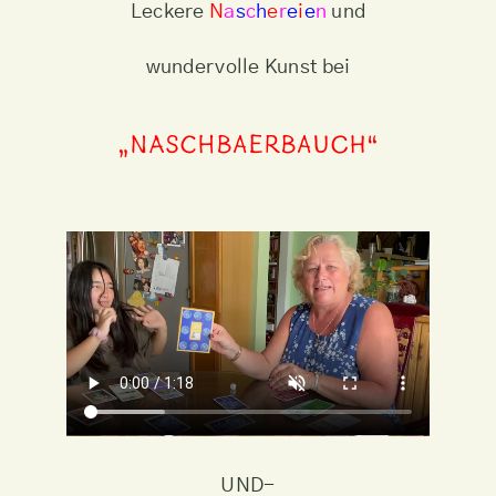
Leckere
N
a
s
c
h
e
r
e
i
e
n
und
wundervolle Kunst bei
„NASCHBAERBAUCH“
UND-