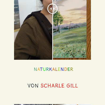
N
a
t
u
r
k
a
l
e
n
d
e
r
von
SCHARLE GILL