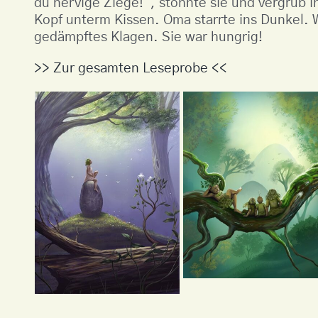
du nervige Ziege!“, stöhnte sie und vergrub i
Kopf unterm Kissen. Oma starrte ins Dunkel. 
gedämpftes Klagen. Sie war hungrig!
>> Zur gesamten Leseprobe <<