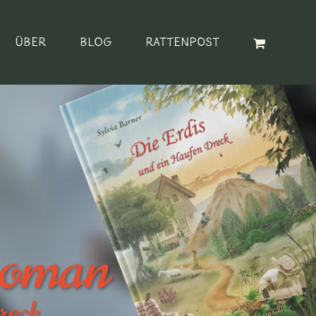
Über
Blog
Rattenpost
roman
reck