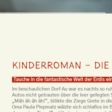
Kinderroman – Die 
Tauche in die fantastische Welt der Erdis ei
Im beschaulichen Dorf Au war es nachts so ruh
Autos nicht getrauten über die leer gefegte
„Mäh äh äh äh!“, blökte die Ziege Grete in die
Oma Paula Piepmatz wälzte sich schlaflos im Be