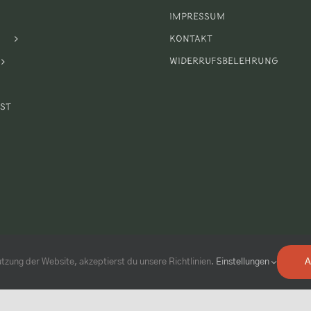
Impressum
Kontakt
Widerrufsbelehrung
st
tzung der Website, akzeptierst du unsere Richtlinien.
Einstellungen
A
Webdesign & Webhosting by
Webboxes.de
| 2020 ©
Facebook
Instagram
YouTube