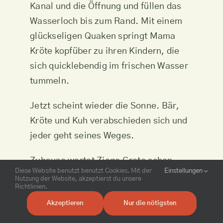
Kanal und die Öffnung und füllen das
Wasserloch bis zum Rand. Mit einem
glückseligen Quaken springt Mama
Kröte kopfüber zu ihren Kindern, die
sich quicklebendig im frischen Wasser
tummeln.
Jetzt scheint wieder die Sonne. Bär,
Kröte und Kuh verabschieden sich und
jeder geht seines Weges.
Zuhause wartet Ziege Grete schon
Diese Website benutzt benutzt Cookies. Mit der
Einstellungen
ungeduldig auf ihren Bär und seine
Nutzung der Website, akzeptierst du unsere
Richtlinien.
spannende Geschichte. Aber zuerst
Akzeptieren
Nur die nötigsten
muss Grete auf Bärs Zettel nachlesen,
ob er waschbar ist.