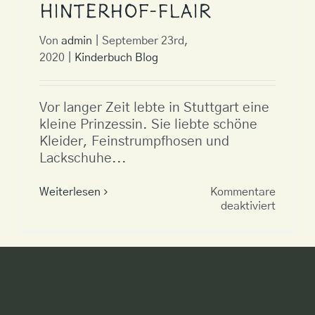
Hinterhof-Flair
Von
admin
|
September 23rd,
2020
|
Kinderbuch Blog
Vor langer Zeit lebte in Stuttgart eine
kleine Prinzessin. Sie liebte schöne
Kleider, Feinstrumpfhosen und
Lackschuhe...
Weiterlesen
Kommentare
für
deaktiviert
Pfütze
und
Hinterh
Flair