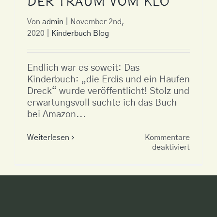
der Traum vom Klo
Von
admin
|
November 2nd,
2020
|
Kinderbuch Blog
Endlich war es soweit: Das
Kinderbuch: „die Erdis und ein Haufen
Dreck“ wurde veröffentlicht! Stolz und
erwartungsvoll suchte ich das Buch
bei Amazon...
Weiterlesen
Kommentare
für
deaktiviert
Das
Traumk
oder
der
Traum
vom
Klo