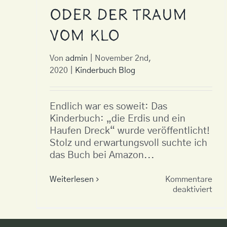
oder der Traum
vom Klo
Von
admin
|
November 2nd,
2020
|
Kinderbuch Blog
Endlich war es soweit: Das
Kinderbuch: „die Erdis und ein
Haufen Dreck“ wurde veröffentlicht!
Stolz und erwartungsvoll suchte ich
das Buch bei Amazon...
Weiterlesen
Kommentare
für
deaktiviert
Das
Tra
ode