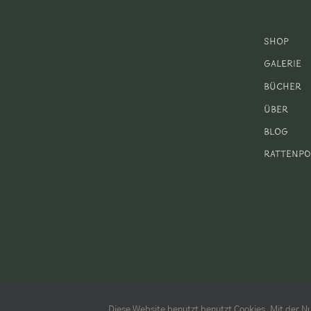
der
Tra
vo
Shop
Klo
Galerie
Bücher
Über
Blog
Rattenpo
Diese Website benutzt benutzt Cookies. Mit der Nu