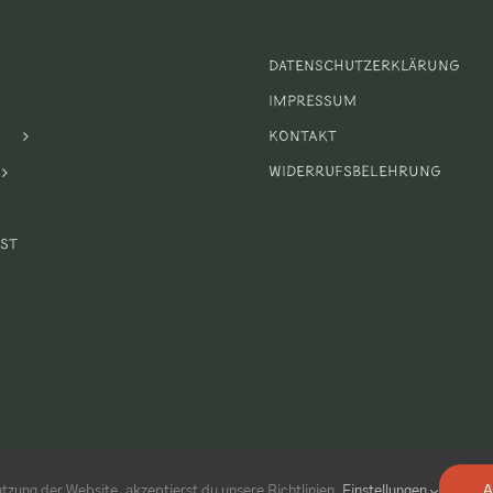
um
m
Datenschutzerklärung
Impressum
Kontakt
Widerrufsbelehrung
st
tzung der Website, akzeptierst du unsere Richtlinien.
Einstellungen
A