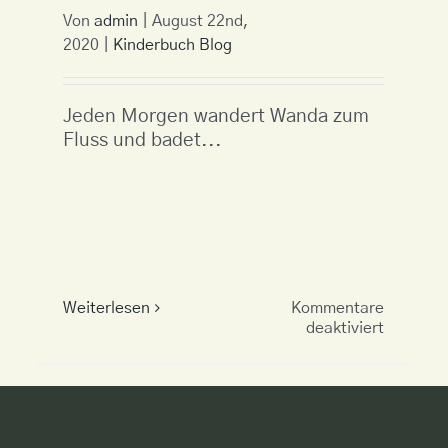
Von
admin
|
August 22nd,
2020
|
Kinderbuch Blog
Jeden Morgen wandert Wanda zum
Fluss und badet...
Weiterlesen
Kommentare
für
deaktiviert
Wo
ist
ge
Wanda?
te