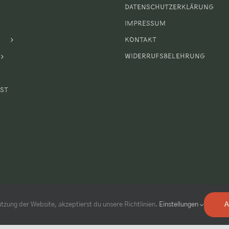
Datenschutzerklärung
Impressum
Kontakt
Widerrufsbelehrung
st
tzung der Website, akzeptierst du unsere Richtlinien.
Einstellungen
A
Webdesign & Webhosting by
Webboxes.de
| 2020 ©